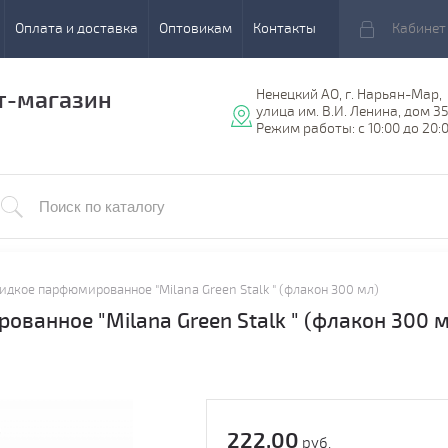
Оплата и доставка
Оптовикам
Контакты
Кабинет
т-магазин
Ненецкий АО, г. Нарьян-Мар,
улица им. В.И. Ленина, дом 3
Режим работы: с 10:00 до 20:
дкое парфюмированное "Milana Green Stalk " (флакон 300 мл)
анное "Milana Green Stalk " (флакон 300 
222.00
руб.